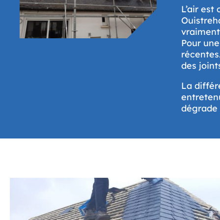
L’air es
Ouistreha
vraiment
Pour une 
récentes.
des join
La diffé
entretenu
dégrade p