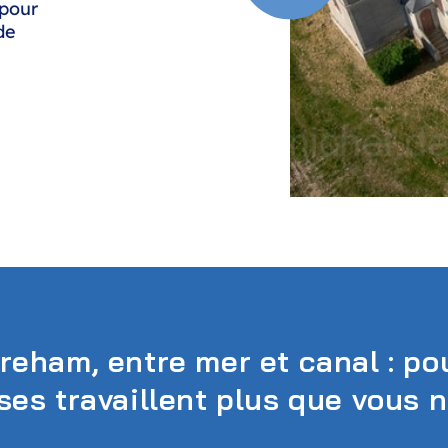
 pour
de
reham, entre mer et canal : pou
ses travaillent plus que vous 