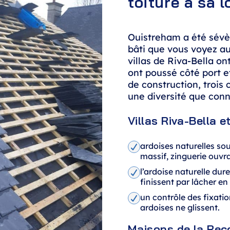
toiture a sa 
Ouistreham a été sévè
bâti que vous voyez a
villas de Riva-Bella on
ont poussé côté port et
de construction, trois
une diversité que conn
Villas Riva-Bella e
ardoises naturelles so
massif, zinguerie ouvr
l’ardoise naturelle dur
finissent par lâcher en 
un contrôle des fixati
ardoises ne glissent.
Maisons de la Reco