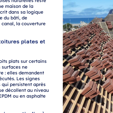
oises naturelles reste
ne maison de la
crit dans sa logique
e du bâti, de
é canal, la couverture
oitures plates et
its plats sur certains
s surfaces ne
e : elles demandent
écutés. Les signes
 qui persistent après
se décollent au niveau
 EPDM ou en asphalte