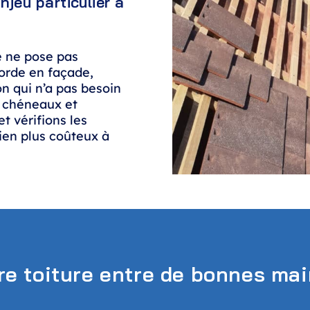
njeu particulier à
e ne pose pas
orde en façade,
on qui n’a pas besoin
s chéneaux et
t vérifions les
ien plus coûteux à
re toiture entre de bonnes ma